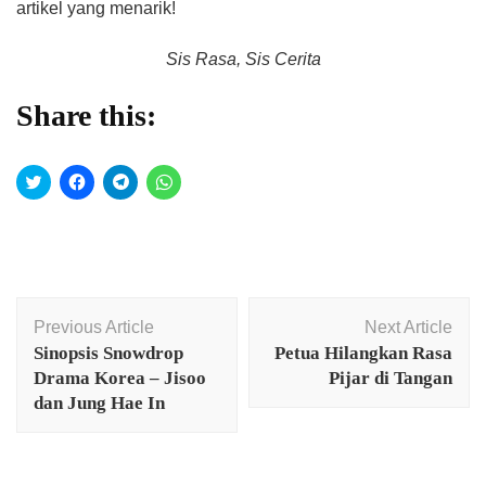
artikel yang menarik!
Sis Rasa, Sis Cerita
Share this:
Click
Click
Click
Click
to
to
to
to
share
share
share
share
on
on
on
on
Twitter
Facebook
Telegram
WhatsApp
(Opens
(Opens
(Opens
(Opens
in
in
in
in
new
new
new
new
window)
window)
window)
window)
Post
Previous Article
Next Article
Navigation
Sinopsis Snowdrop
Petua Hilangkan Rasa
Drama Korea – Jisoo
Pijar di Tangan
dan Jung Hae In