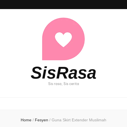
SisRasa
Sis rasa, Sis cerita
Home
/
Fesyen
/
Guna Skirt Extender Muslimah