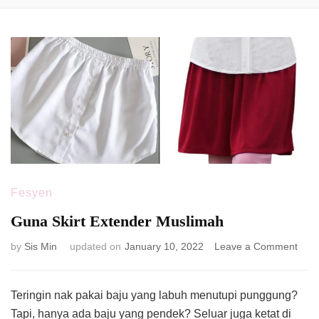
Fesyen
Guna Skirt Extender Muslimah
on
by
Sis Min
updated on
January 10, 2022
Leave a Comment
Gun
Skirt
Exte
Teringin nak pakai baju yang labuh menutupi punggung?
Musl
Tapi, hanya ada baju yang pendek? Seluar juga ketat di