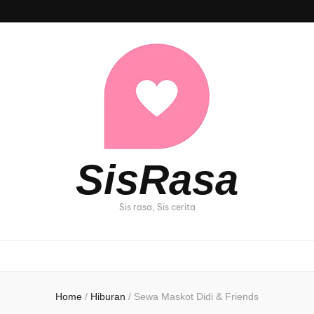
SisRasa
Sis rasa, Sis cerita
Home
/
Hiburan
/
Sewa Maskot Didi & Friends