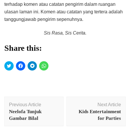
terhadap komen atau catatan pengirim dalam ruangan
ulasan laman ini. Komen atau catatan yang tertera adalah
tanggungjawab pengirim sepenuhnya.
Sis Rasa, Sis Cerita.
Share this:
Click
Click
Click
Click
to
to
to
to
share
share
share
share
on
on
on
on
Twitter
Facebook
Telegram
WhatsApp
(Opens
(Opens
(Opens
(Opens
in
in
in
in
new
new
new
new
window)
window)
window)
window)
Post
Previous Article
Next Article
Navigation
Neelofa Tunjuk
Kids Entertainment
Gambar Bilal
for Parties