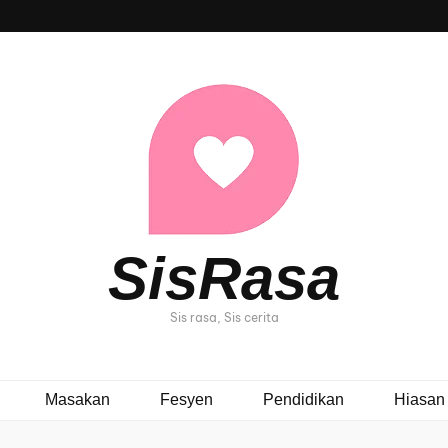
SisRasa
Sis rasa, Sis cerita
Masakan
Fesyen
Pendidikan
Hiasan