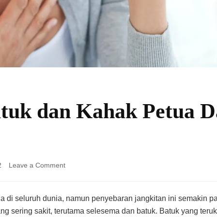
tuk dan Kahak Petua D
on
2
Leave a Comment
Hilangkan
Batuk
dan
di seluruh dunia, namun penyebaran jangkitan ini semakin pa
Kahak
yang sering sakit, terutama selesema dan batuk. Batuk yang t
Petua