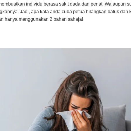
erta membuatkan individu berasa sakit dada dan penat. Walaupun
Daripada
gkannya. Jadi, apa kata anda cuba petua hilangkan batuk dan 
Doktor
an hanya menggunakan 2 bahan sahaja!