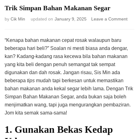
Trik Simpan Bahan Makanan Segar
on
by
Cik Min
updated on
January 9, 2025
Leave a Comment
Trik
Simp
Baha
“Kenapa bahan makanan cepat rosak walaupun baru
Maka
beberapa hari beli?” Soalan ni mesti biasa anda dengar,
Segar
kan? Kadang-kadang rasa kecewa bila bahan makanan
yang kita beli dengan penuh semangat tak sempat
digunakan dan dah rosak. Jangan risau, Sis Min ada
beberapa
tips
mudah tapi berkesan untuk memastikan
bahan makanan anda kekal segar lebih lama. Dengan Trik
Simpan Bahan Makanan Segar, anda bukan saja boleh
menjimatkan wang, tapi juga mengurangkan pembaziran.
Jom kita semak sama-sama!
1. Gunakan Bekas Kedap