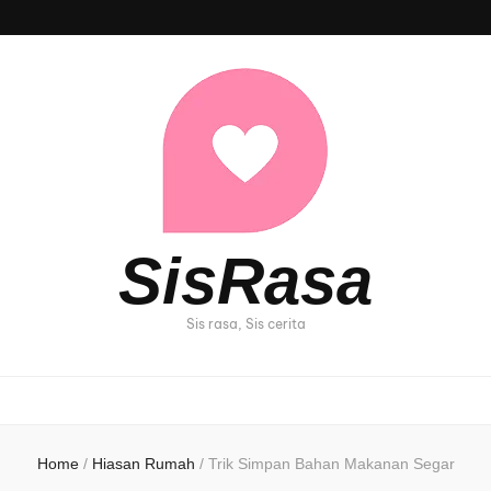
SisRasa
Sis rasa, Sis cerita
Home
/
Hiasan Rumah
/
Trik Simpan Bahan Makanan Segar