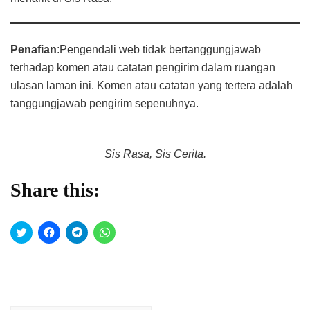
Penafian
:Pengendali web tidak bertanggungjawab
terhadap komen atau catatan pengirim dalam ruangan
ulasan laman ini. Komen atau catatan yang tertera adalah
tanggungjawab pengirim sepenuhnya.
Sis Rasa, Sis Cerita.
Share this:
Click
Click
Click
Click
to
to
to
to
share
share
share
share
on
on
on
on
Twitter
Facebook
Telegram
WhatsApp
(Opens
(Opens
(Opens
(Opens
in
in
in
in
new
new
new
new
window)
window)
window)
window)