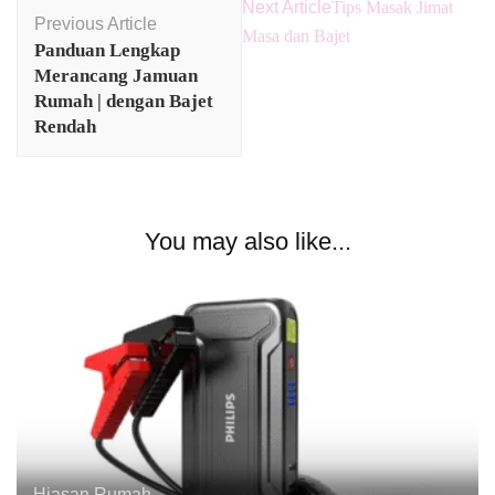
Post
Next Article
Tips Masak Jimat
Previous Article
Navigation
Masa dan Bajet
Panduan Lengkap
Merancang Jamuan
Rumah | dengan Bajet
Rendah
You may also like...
Hiasan Rumah